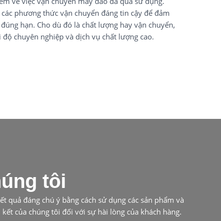
kém về việc vận chuyển máy đào đã qua sử dụng.
à các phương thức vận chuyển đáng tin cậy để đảm
 đúng hạn. Cho dù đó là chất lượng hay vận chuyển,
i độ chuyên nghiệp và dịch vụ chất lượng cao.
úng tôi
 kết quả đáng chú ý bằng cách sử dụng các sản phẩm và
ết của chúng tôi đối với sự hài lòng của khách hàng.