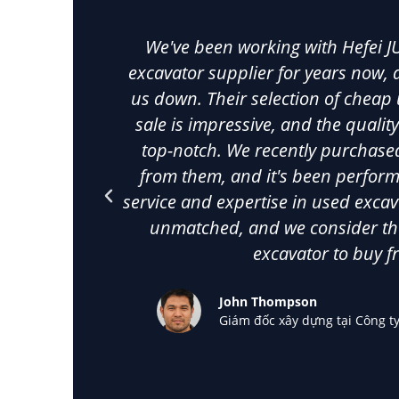
We've been working with Hefei J
excavator supplier for years now, a
us down. Their selection of cheap
sale is impressive, and the qualit
top-notch. We recently purchase
from them, and it's been perform
service and expertise in used exca
unmatched, and we consider th
excavator to buy f
John Thompson
Giám đốc xây dựng tại Công 