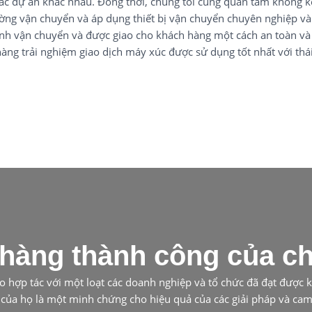
các dự án khác nhau. Đồng thời, chúng tôi cũng quan tâm không 
ường vận chuyển và áp dụng thiết bị vận chuyển chuyên nghiệp v
ình vận chuyển và được giao cho khách hàng một cách an toàn và
hàng trải nghiệm giao dịch máy xúc được sử dụng tốt nhất với thá
hàng thành công của ch
o hợp tác với một loạt các doanh nghiệp và tổ chức đã đạt được
của họ là một minh chứng cho hiệu quả của các giải pháp và cam k