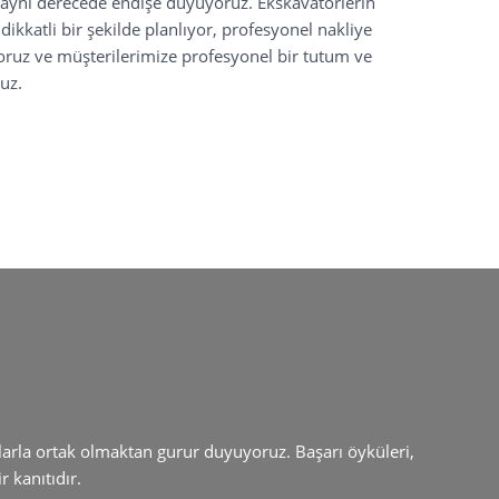
a aynı derecede endişe duyuyoruz. Ekskavatörlerin
ikkatli bir şekilde planlıyor, profesyonel nakliye
ıyoruz ve müşterilerimize profesyonel bir tutum ve
uz.
şlarla ortak olmaktan gurur duyuyoruz. Başarı öyküleri,
 kanıtıdır.