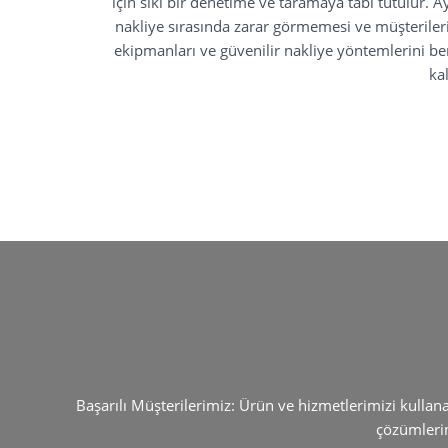
için sıkı bir denetime ve taramaya tabi tutulur.
nakliye sırasında zarar görmemesi ve müşterilerim
ekipmanları ve güvenilir nakliye yöntemlerini ben
ka
Başarılı Müşterilerimiz: Ürün ve hizmetlerimizi kullan
çözümlerim