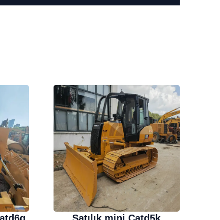
Catd6g
Satılık mini Catd5k