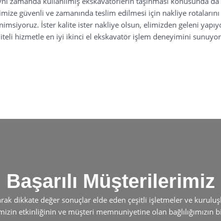
 Aynı zamanda kullanılmış ekskavatörlerin taşınması konusunda d
ize güvenli ve zamanında teslim edilmesi için nakliye rotalarını d
imsiyoruz. İster kalite ister nakliye olsun, elimizden geleni yap
liteli hizmetle en iyi ikinci el ekskavatör işlem deneyimini sunuyor
Başarılı Müşterilerimiz
arak dikkate değer sonuçlar elde eden çeşitli işletmeler ve kurulu
izin etkinliğinin ve müşteri memnuniyetine olan bağlılığımızın bir