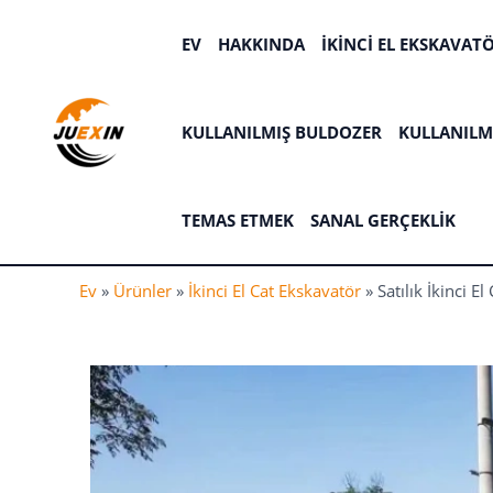
İçeriğe
atla
EV
HAKKINDA
İKINCI EL EKSKAVAT
KULLANILMIŞ BULDOZER
KULLANILMI
TEMAS ETMEK
SANAL GERÇEKLIK
Ev
»
Ürünler
»
İkinci El Cat Ekskavatör
»
Satılık İkinci 