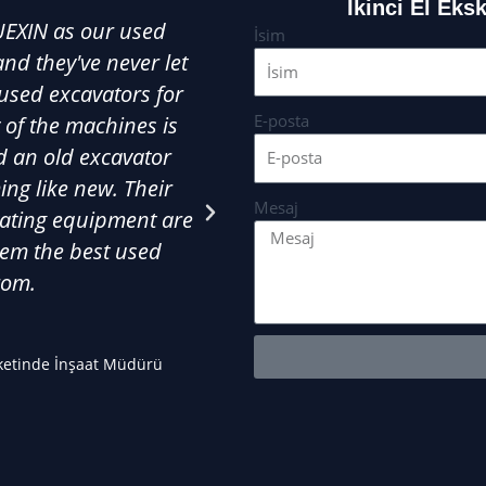
İkinci El Eks
UEXIN as our used
As a small business owne
İsim
nd they've never let
at an affordable price is
 used excavators for
our go-to used excav
E-posta
y of the machines is
landscaping needs. We'v
d an old excavator
excavators from them, and
ing like new. Their
condition. The value for 
Mesaj
vating equipment are
knowledge about used ex
em the best used
make the right choices.
rom.
anyone looking for chea
Mar
ketinde İnşaat Müdürü
Sanc