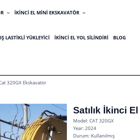
ÖR
İKINCI EL MINI EKSKAVATÖR
Ş LASTIKLI YÜKLEYICI
İKINCI EL YOL SILINDIRI
BLOG
El Cat 320GX Ekskavatör
Satılık İkinci 
Model: CAT 320GX
Year: 2024
Durum: Kullanılmış