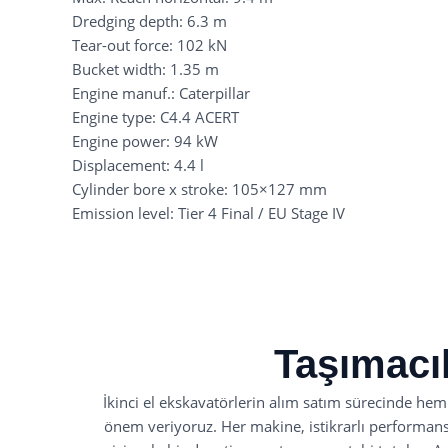
Dredging depth: 6.3 m
Tear-out force: 102 kN
Bucket width: 1.35 m
Engine manuf.: Caterpillar
Engine type: C4.4 ACERT
Engine power: 94 kW
Displacement: 4.4 l
Cylinder bore x stroke: 105
×
127 mm
Emission level: Tier 4 Final / EU Stage IV
Taşımacı
İkinci el ekskavatörlerin alım satım sürecinde hem
önem veriyoruz. Her makine, istikrarlı performansın