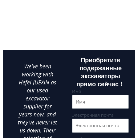
экскаватора имеет решающее значение для успеха
вашего бизнеса. В нашей тщательно подобранной
коллекции представлены тщательно проверенные
бывшие в употреблении экскаваторы ведущих мировых
брендов, обеспечивающие оптимальную
производительность, надежность и стоимость.
Приобретите
We've been
As a small
Whe
подержанные
working with
business owner,
экскаваторы
Hefei JUEXIN as
finding reliable
ex
прямо сейчас！
our used
equipment at an
Hefe
Имя
excavator
affordable price
ou
supplier for
is crucial.Hefei
par
years now, and
JUEXIN has been
in
Электронная почта
they've never let
our go-to used
us
us down. Their
excavator
exca