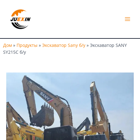
Перейти
МЕ
к
ИГР
содержимому
Дом
»
Продукты
»
Экскаватор Sany б/у
»
Экскаватор SANY
SY215C б/у