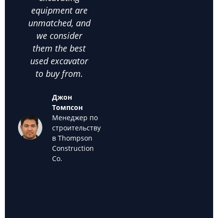
equipment are
right choices. I
c
unmatched, and
highly
satis
we consider
recommend
thei
them the best
them for anyone
used
used excavator
looking for
supp
to buy from.
cheap used
we k
excavators for
back
Джон
sale."
off
Томпсон
used
Менеджер по
Мария
строительству
Санчес
в Thompson
Владелец
Construction
компании
Co.
Sanchez
Landscaping