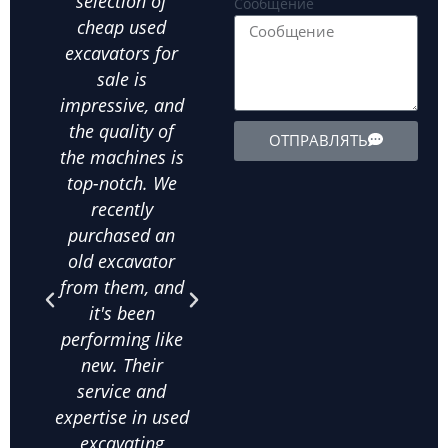
selection of
supplier for all
ot
Сообщение
cheap used
our landscaping
ex
excavators for
needs. We've
equ
sale is
bought several
exte
impressive, and
used wheel
the
the quality of
excavators from
d
ОТПРАВЛЯТЬ
the machines is
them, and
in
top-notch. We
they've all been
ab
recently
in excellent
m
purchased an
condition. The
his
old excavator
value for money
bee
from them, and
is unbeatable,
purc
it's been
and their
qua
performing like
knowledge
exca
new. Their
about used
frac
service and
excavating
co
expertise in used
equipment helps
on
excavating
us make the
comm