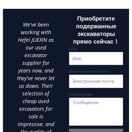
Приобретите
We've been
As a small
Whe
подержанные
working with
business owner,
экскаваторы
Hefei JUEXIN as
finding reliable
ex
прямо сейчас！
our used
equipment at an
Hefe
Имя
excavator
affordable price
ou
supplier for
is crucial.Hefei
par
years now, and
JUEXIN has been
in
Электронная почта
they've never let
our go-to used
us
us down. Their
excavator
exca
selection of
supplier for all
ot
Сообщение
cheap used
our landscaping
ex
excavators for
needs. We've
equ
sale is
bought several
exte
impressive, and
used wheel
the
the quality of
excavators from
d