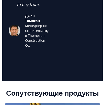
to buy from.
cheap used
we k
excavators for
back
Джон
sale."
off
Томпсон
used
Менеджер по
Мария
строительству
Санчес
в Thompson
Владелец
Construction
компании
Co.
Sanchez
Landscaping
Сопутствующие продукты