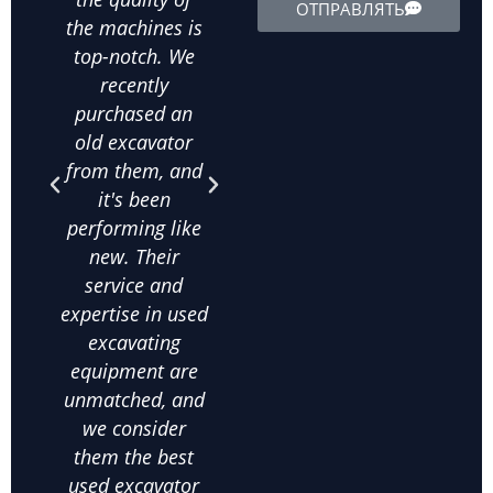
ОТПРАВЛЯТЬ
the machines is
them, and
in
top-notch. We
they've all been
ab
recently
in excellent
m
purchased an
condition. The
his
old excavator
value for money
bee
from them, and
is unbeatable,
purc
it's been
and their
qua
performing like
knowledge
exca
new. Their
about used
frac
service and
excavating
co
expertise in used
equipment helps
on
excavating
us make the
comm
equipment are
right choices. I
c
unmatched, and
highly
satis
we consider
recommend
thei
them the best
them for anyone
used
used excavator
looking for
supp