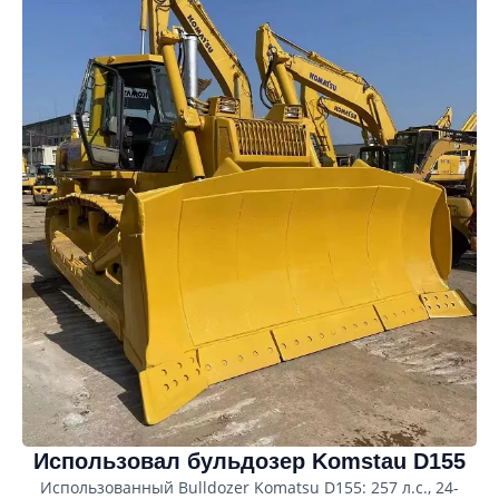
Использовал бульдозер Komstau D155
Использованный Bulldozer Komatsu D155: 257 л.с., 24-