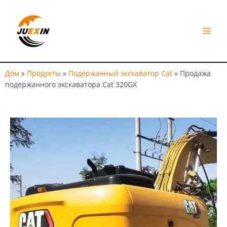
Перейти
МЕ
к
ИГР
содержимому
Дом
»
Продукты
»
Подержанный экскаватор Cat
»
Продажа
подержанного экскаватора Cat 320GX