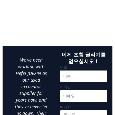
중국 최고의 공급 업체에서 신뢰할 수있는 저렴한 중고 굴삭기를
발견하십시오. 우리의 포괄적 인 중고 굴삭기 문의 페이지는 최고
의 산업 표준을 충족하는 최고 품질의 미리 소유중인 중장기와 연
결합니다. 우리는 올바른 굴삭기를 찾는 것이 비즈니스 성공에 중
요하다는 것을 이해합니다. 우리의 전문적으로 선별 된 컬렉션에
는 주요 글로벌 브랜드에서 사용한 굴삭기가 세 심하게 검사되어
최적의 성능, 신뢰성 및 가치를 보장합니다.
이제 초침 굴삭기를
We've been
As a small
Whe
얻으십시오！
working with
business owner,
이름
Hefei JUEXIN as
finding reliable
ex
our used
equipment at an
Hefe
excavator
affordable price
ou
이메일
supplier for
is crucial.Hefei
par
years now, and
JUEXIN has been
in
they've never let
our go-to used
us
메시지
us down. Their
excavator
exca