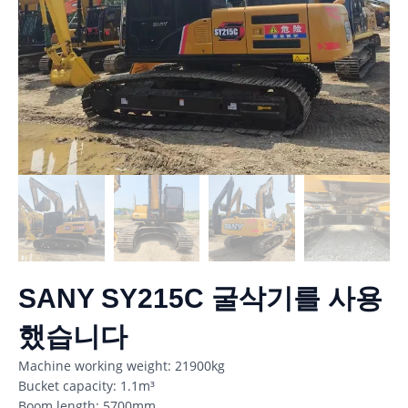
SANY SY215C 굴삭기를 사용
했습니다
Machine working weight: 21900kg
Bucket capacity: 1.1m³
Boom length: 5700mm