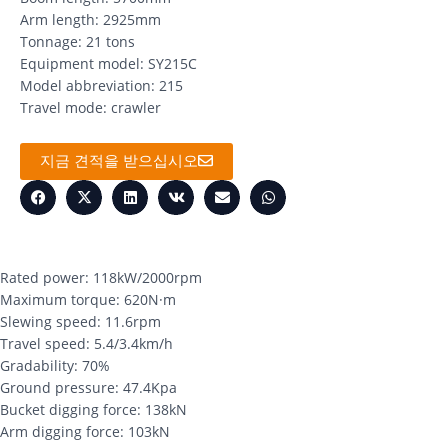
Arm length: 2925mm
Tonnage: 21 tons
Equipment model: SY215C
Model abbreviation: 215
Travel mode: crawler
지금 견적을 받으십시오
Rated power: 118kW/2000rpm
Maximum torque: 620N·m
Slewing speed: 11.6rpm
Travel speed: 5.4/3.4km/h
Gradability: 70%
Ground pressure: 47.4Kpa
Bucket digging force: 138kN
Arm digging force: 103kN