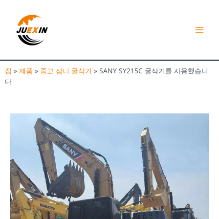
콘
플
텐
레
츠
로
이
건
너
메
뛰
집
»
제품
»
중고 삼니 굴삭기
»
SANY SY215C 굴삭기를 사용했습니
기
뉴
다