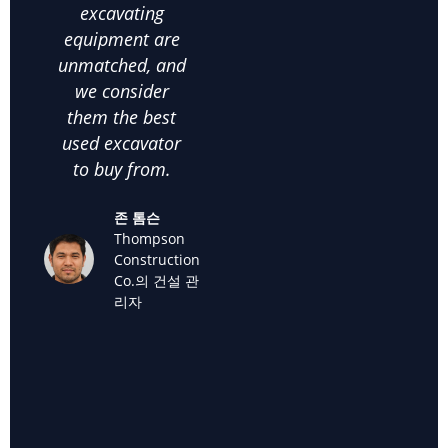
excavating
us make the
comm
equipment are
right choices. I
c
unmatched, and
highly
satis
we consider
recommend
thei
them the best
them for anyone
used
used excavator
looking for
supp
to buy from.
cheap used
we k
excavators for
back
존 톰슨
sale."
off
Thompson
used
Construction
마리아 산
Co.의 건설 관
체스
리자
산체스 조
경의 소유
자