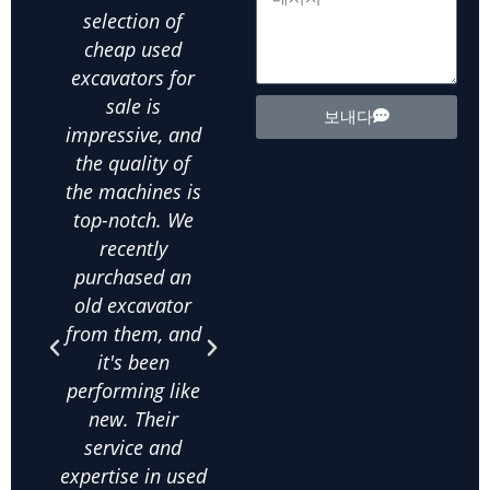
selection of
supplier for all
ot
cheap used
our landscaping
ex
excavators for
needs. We've
equ
sale is
bought several
exte
보내다
impressive, and
used wheel
the
the quality of
excavators from
d
the machines is
them, and
in
top-notch. We
they've all been
ab
recently
in excellent
m
purchased an
condition. The
his
old excavator
value for money
bee
from them, and
is unbeatable,
purc
it's been
and their
qua
performing like
knowledge
exca
new. Their
about used
frac
service and
excavating
co
expertise in used
equipment helps
on