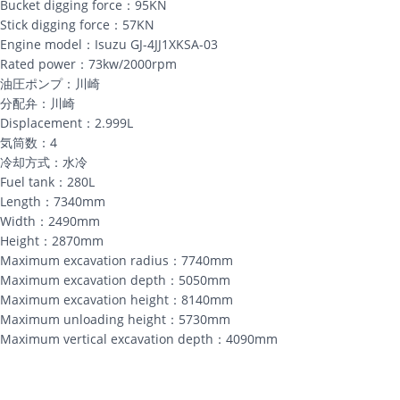
Bucket digging force：95KN
Stick digging force：57KN
Engine model：Isuzu GJ-4JJ1XKSA-03
Rated power：73kw/2000rpm
油圧ポンプ：川崎
分配弁：川崎
Displacement：2.999L
気筒数：4
冷却方式：水冷
Fuel tank：280L
Length：7340mm
Width：2490mm
Height：2870mm
Maximum excavation radius：7740mm
Maximum excavation depth：5050mm
Maximum excavation height：8140mm
Maximum unloading height：5730mm
Maximum vertical excavation depth：4090mm