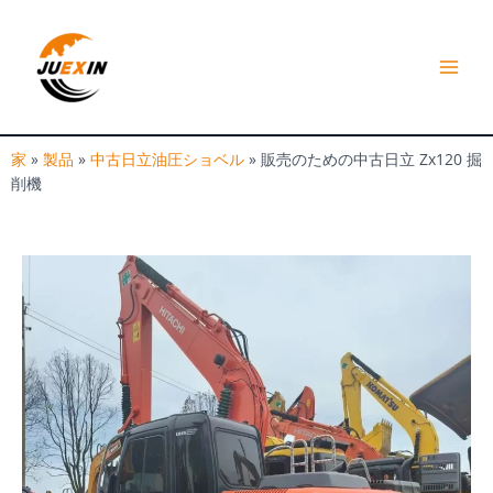
内
プ
容
レ
を
ス
イ
キ
ッ
メ
プ
家
»
製品
»
中古日立油圧ショベル
»
販売のための中古日立 Zx120 掘
ニ
削機
ュ
ー