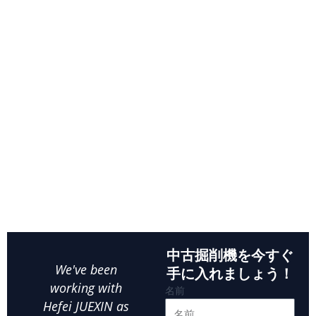
格安中古掘削機販売: 完璧な
マシンを今すぐ手に入れまし
ょう
中国の大手サプライヤーから信頼できる安価な中古掘削機を見つ
けてください。当社の包括的な中古掘削機の問い合わせページで
は、最高の業界基準を満たす最高品質の中古重機をお探しいただ
けます。私たちは、適切な掘削機を見つけることがビジネスの成
功にとって重要であることを理解しています。当社の専門的に厳
選されたコレクションには、世界をリードするブランドの綿密に
検査された中古掘削機が含まれており、最適なパフォーマンス、
信頼性、価値を保証します。
中古掘削機を今すぐ
We've been
As a small
Whe
手に入れましょう！
working with
business owner,
名前
Hefei JUEXIN as
finding reliable
ex