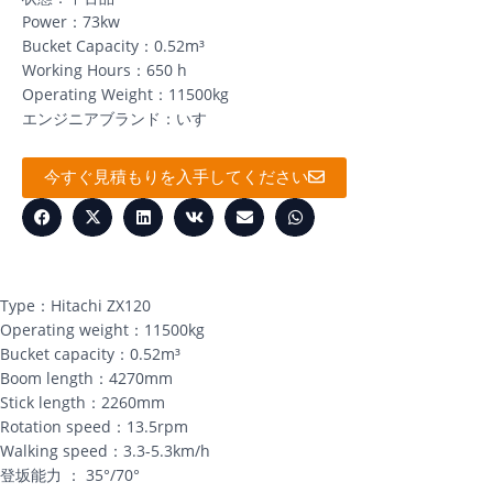
Power：73kw
Bucket Capacity：0.52m³
Working Hours：650 h
Operating Weight：11500kg
エンジニアブランド：いすゞ
今すぐ見積もりを入手してください
Type：Hitachi ZX120
Operating weight：11500kg
Bucket capacity：0.52m³
Boom length：4270mm
Stick length：2260mm
Rotation speed：13.5rpm
Walking speed：3.3-5.3km/h
登坂能力 ： 35°/70°