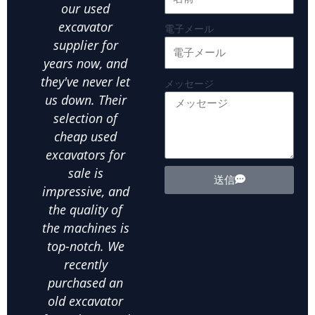
our used
equipment at an
Hefe
excavator
affordable price
ou
電子メール
supplier for
is crucial.Hefei
par
years now, and
JUEXIN has been
in
they've never let
our go-to used
us
メッセージ
us down. Their
excavator
exca
selection of
supplier for all
ot
cheap used
our landscaping
ex
excavators for
needs. We've
equ
sale is
bought several
exte
送信
impressive, and
used wheel
the
the quality of
excavators from
d
the machines is
them, and
in
top-notch. We
they've all been
ab
recently
in excellent
m
purchased an
condition. The
his
old excavator
value for money
bee