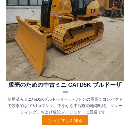
販売のための中古ミニ CATD5K ブルドーザ
ー
使用済みミニ猫D5Kブルドーザー：7.7トンの重量でコンパクト
で効率的な105 hpマシン、中小から中程度の地球動物、グレー
ディング、および建設プロジェクトに最適です。
もっと詳しく知る