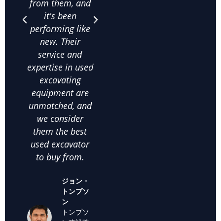
from them, and
is unbeatable,
purc
it's been
and their
qua
performing like
knowledge
exca
new. Their
about used
frac
service and
excavating
co
expertise in used
equipment helps
on
excavating
us make the
comm
equipment are
right choices. I
c
unmatched, and
highly
satis
we consider
recommend
thei
them the best
them for anyone
used
used excavator
looking for
supp
to buy from.
cheap used
we k
excavators for
back
ジョン・
sale."
off
トンプソ
used
ン
マリア・
トンプソ
サンチェ