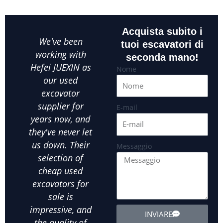
Acquista subito i
We've been
As a small
Whe
tuoi escavatori di
working with
business owner,
seconda mano!
Hefei JUEXIN as
finding reliable
ex
Nome
our used
equipment at an
Hefe
excavator
affordable price
ou
supplier for
is crucial.Hefei
par
E-mail
years now, and
JUEXIN has been
in
they've never let
our go-to used
us
us down. Their
excavator
exca
Messaggio
selection of
supplier for all
ot
cheap used
our landscaping
ex
excavators for
needs. We've
equ
sale is
bought several
exte
impressive, and
used wheel
the
INVIARE
the quality of
excavators from
d