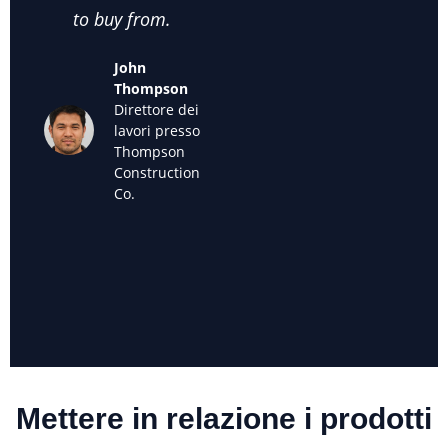
to buy from.
cheap used
we k
excavators for
back
John
sale."
off
Thompson
used
Direttore dei
Maria
lavori presso
Sanchez
Thompson
Proprietario
Construction
della
Co.
Sanchez
Landscaping
Mettere in relazione i prodotti