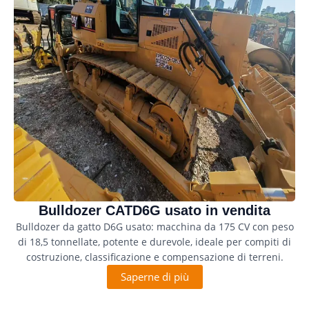
Bulldozer CATD6G usato in vendita
Bulldozer da gatto D6G usato: macchina da 175 CV con peso
di 18,5 tonnellate, potente e durevole, ideale per compiti di
costruzione, classificazione e compensazione di terreni.
Saperne di più