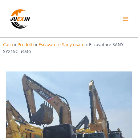
Vai
MEN
al
DI
contenuto
RIPR
Casa
»
Prodotti
»
Escavatore Sany usato
»
Escavatore SANY
SY215C usato