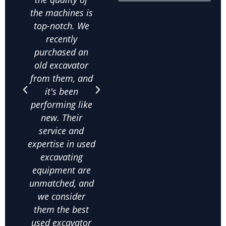
the machines is
them, and
in
top-notch. We
they've all been
ab
recently
in excellent
m
purchased an
condition. The
his
old excavator
value for money
bee
from them, and
is unbeatable,
purc
it's been
and their
qua
performing like
knowledge
exca
new. Their
about used
frac
service and
excavating
co
expertise in used
equipment helps
on
excavating
us make the
comm
equipment are
right choices. I
c
unmatched, and
highly
satis
we consider
recommend
thei
them the best
them for anyone
used
used excavator
looking for
supp