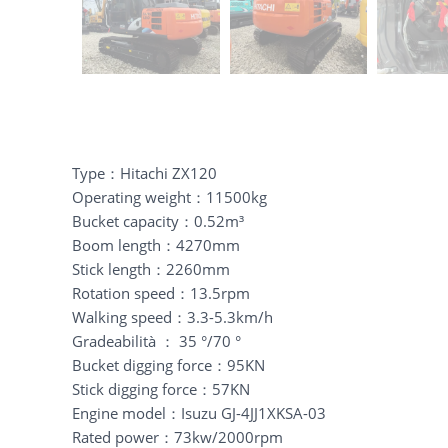
Type：Hitachi ZX120
Operating weight：11500kg
Bucket capacity：0.52m³
Boom length：4270mm
Stick length：2260mm
Rotation speed：13.5rpm
Walking speed：3.3-5.3km/h
Gradeabilità ： 35 °/70 °
Bucket digging force：95KN
Stick digging force：57KN
Engine model：Isuzu GJ-4JJ1XKSA-03
Rated power：73kw/2000rpm