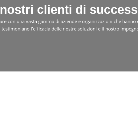
 nostri clienti di succes
orare con una vasta gamma di aziende e organizzazioni che hanno ot
o testimoniano l'efficacia delle nostre soluzioni e il nostro impegn
omici in vendita: acquista oggi 
perfetta