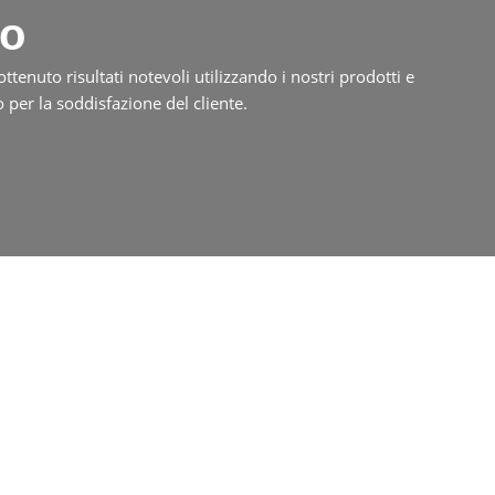
so
tenuto risultati notevoli utilizzando i nostri prodotti e
o per la soddisfazione del cliente.
stesso la tua macchina