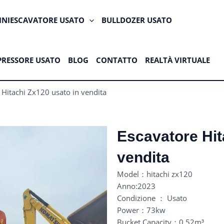
INIESCAVATORE USATO
BULLDOZER USATO
RESSORE USATO
BLOG
CONTATTO
REALTÀ VIRTUALE
 Hitachi Zx120 usato in vendita
Escavatore Hit
vendita
Model：hitachi zx120
Anno:2023
Condizione ： Usato
Power：73kw
Bucket Capacity：0.52m³