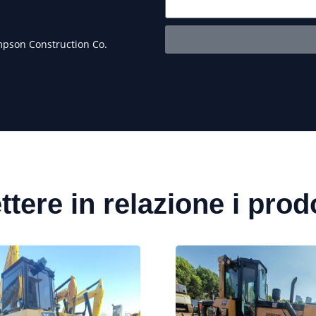
Maria Sanc
mpson Construction Co.
Proprietari
ttere in relazione i prodo