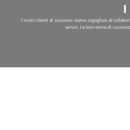
I
I nostri clienti di successo: siamo orgogliosi di collab
servizi. Le loro storie di success
Escavatori usati econ