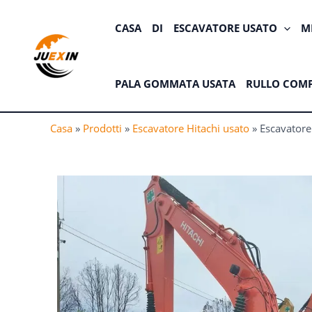
Vai
al
CASA
DI
ESCAVATORE USATO
M
contenuto
PALA GOMMATA USATA
RULLO COMP
Casa
»
Prodotti
»
Escavatore Hitachi usato
»
Escavatore